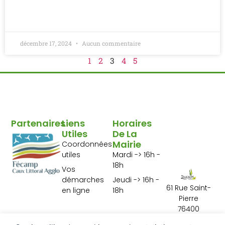
LIRE LA SUITE »
décembre 17, 2024
Aucun commentaire
1
2
3
4
5
Partenaires
Liens
Horaires
Utiles
De La
Mairie
Coordonnées
utiles
Mardi -> 16h -
18h
Vos
démarches
Jeudi -> 16h -
61 Rue Saint-
en ligne
18h
Pierre
76400
Tourville les Ifs