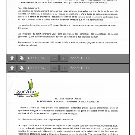
Page
1
/
4
Zoom
100%
Page
1
/
4
Zoom
100%