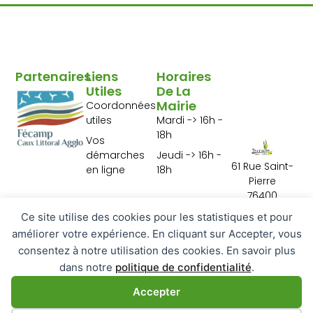
Partenaires
Liens
Horaires
Utiles
De La
Mairie
Coordonnées
utiles
Mardi -> 16h -
18h
Vos
démarches
Jeudi -> 16h -
61 Rue Saint-
en ligne
18h
Pierre
76400
Tourville les Ifs
Ce site utilise des cookies pour les statistiques et pour
02 35 29 10 01
améliorer votre expérience. En cliquant sur Accepter, vous
Contactez-
consentez à notre utilisation des cookies. En savoir plus
nous
dans notre
politique de confidentialité
.
Accepter