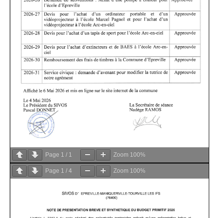
Page
1
/
1
Zoom
100%
Page
1
/
4
Zoom
100%