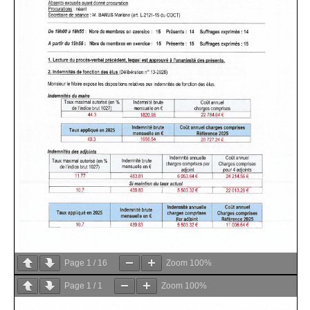
Page
1
/
16
Zoom
100%
Page
1
/
1
Zoom
100%