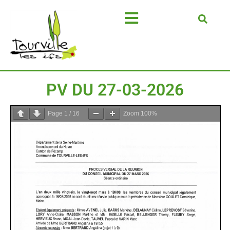
PV DU 27-03-2026
Page
1
/
16
Zoom
100%