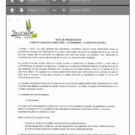
Page
1
/
6
Zoom
100%
Page
1
/
4
Zoom
100%