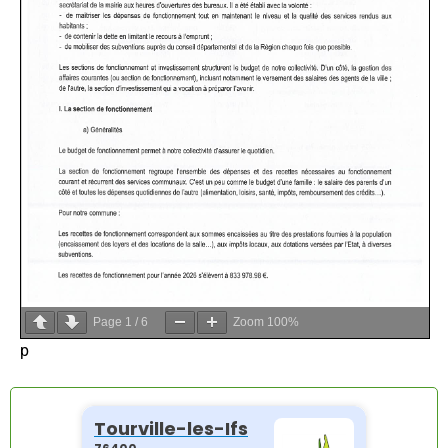
Page
1
/
6
Zoom
100%
p