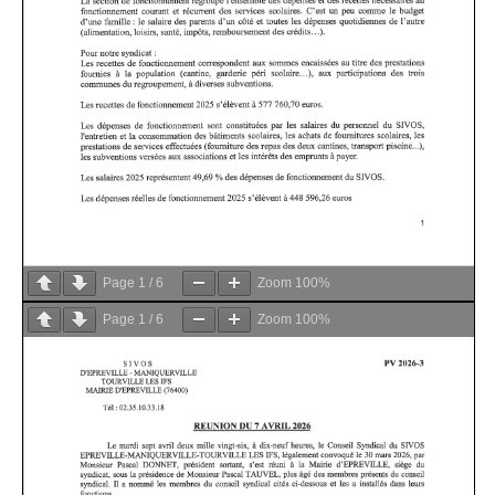
Page
1
/
6
Zoom
100%
Page
1
/
6
Zoom
100%