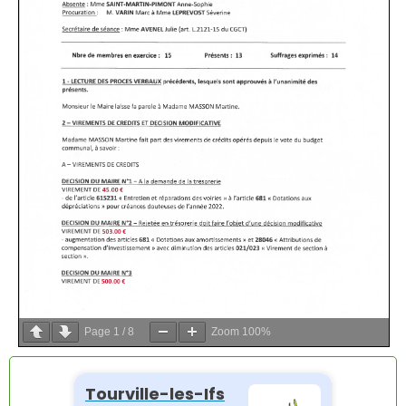
Page
1
/
8
Zoom
100%