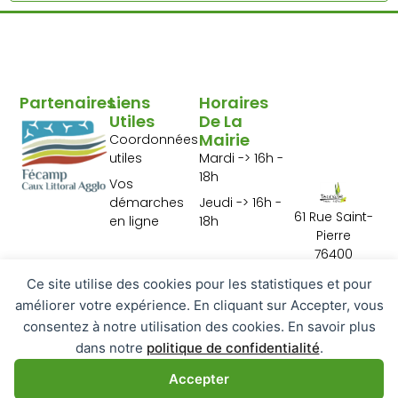
Partenaires
Liens
Horaires
Utiles
De La
Mairie
Coordonnées
utiles
Mardi -> 16h -
18h
Vos
démarches
Jeudi -> 16h -
61 Rue Saint-
en ligne
18h
Pierre
76400
Tourville les Ifs
Ce site utilise des cookies pour les statistiques et pour
02 35 29 10 01
améliorer votre expérience. En cliquant sur Accepter, vous
Contactez-
consentez à notre utilisation des cookies. En savoir plus
nous
dans notre
politique de confidentialité
.
Accepter