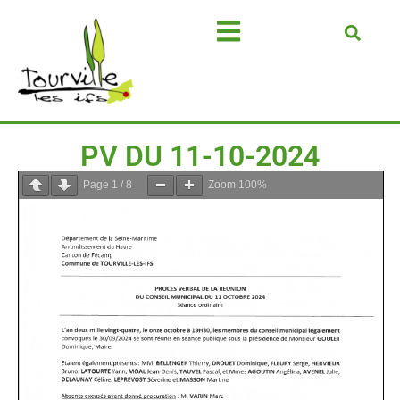
PV DU 11-10-2024
Page
1
/
8
Zoom
100%