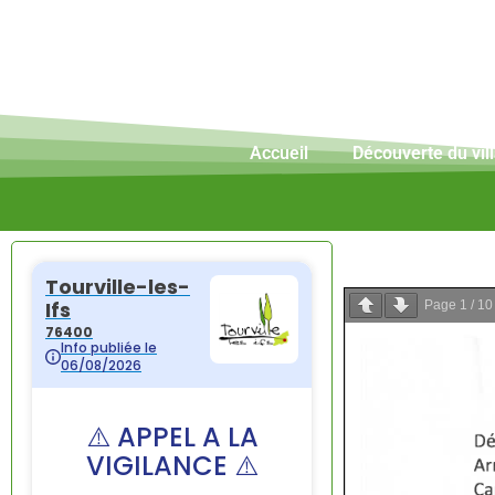
Accueil
Découverte du vil
Page
1
/
10