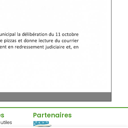
es
Partenaires
tiles