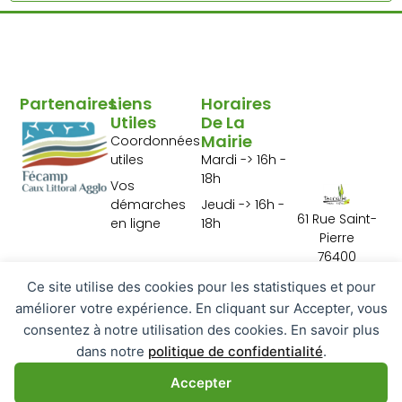
Partenaires
Liens
Horaires
Utiles
De La
Mairie
Coordonnées
utiles
Mardi -> 16h -
18h
Vos
démarches
Jeudi -> 16h -
61 Rue Saint-
en ligne
18h
Pierre
76400
Tourville les Ifs
Ce site utilise des cookies pour les statistiques et pour
02 35 29 10 01
améliorer votre expérience. En cliquant sur Accepter, vous
Contactez-
consentez à notre utilisation des cookies. En savoir plus
nous
dans notre
politique de confidentialité
.
Accepter