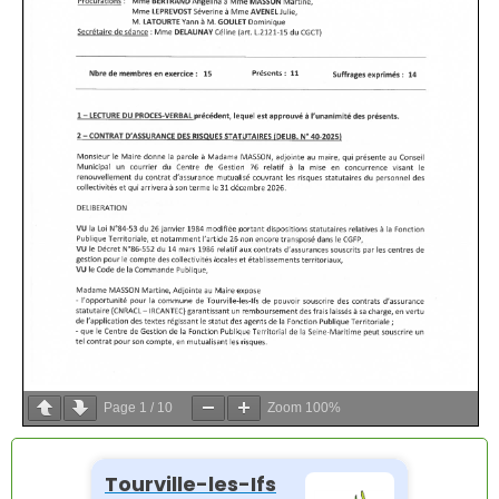
Page
1
/
10
Zoom
100%