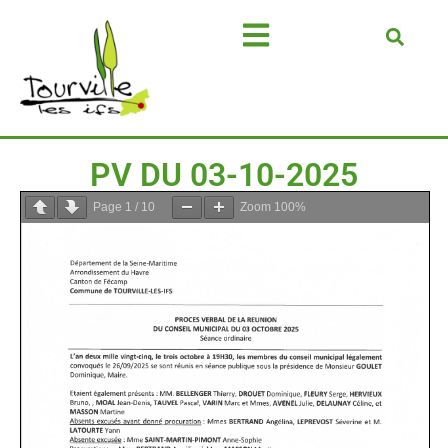
PV DU 03-10-2025
Page
1
/
10
Zoom
100%