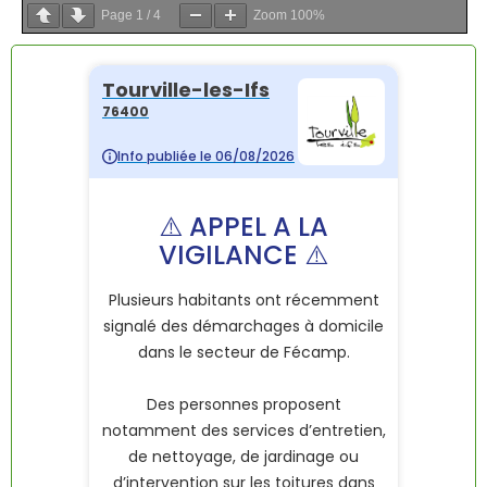
Page
1
/
4
Zoom
100%