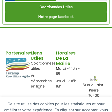
Coordonnées Utiles
Notre page facebook
Partenaires
Liens
Horaires
Utiles
De La
Mairie
Coordonnées
utiles
Mardi -> 16h -
18h
Vos
démarches
Jeudi -> 16h -
61 Rue Saint-
en ligne
18h
Pierre
76400
Tourville les Ifs
Ce site utilise des cookies pour les statistiques et pour
02 35 29 10 01
améliorer votre expérience. En cliquant sur Accepter, vous
Contactez-