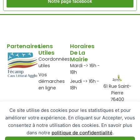
Notre page facebook
Partenaires
Liens
Horaires
Utiles
De La
Mairie
Coordonnées
utiles
Mardi -> 16h -
18h
Vos
démarches
Jeudi -> 16h -
61 Rue Saint-
en ligne
18h
Pierre
76400
Tourville les Ifs
Ce site utilise des cookies pour les statistiques et pour
02 35 29 10 01
améliorer votre expérience. En cliquant sur Accepter, vous
Contactez-
consentez à notre utilisation des cookies. En savoir plus
nous
dans notre
politique de confidentialité
.