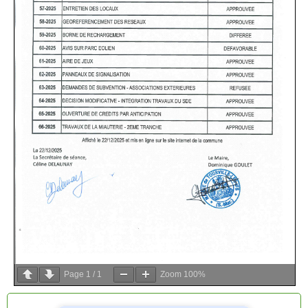
Page
1
/
1
Zoom
100%