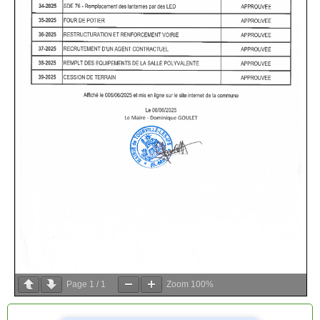
Page
1
/
1
Zoom
100%