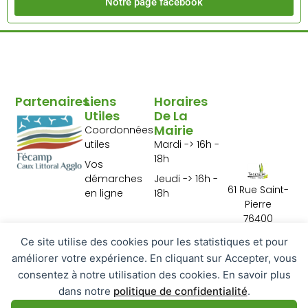
Notre page facebook
Partenaires
Liens
Horaires
Utiles
De La
Mairie
Coordonnées
utiles
Mardi -> 16h -
18h
Vos
démarches
Jeudi -> 16h -
61 Rue Saint-
en ligne
18h
Pierre
76400
Tourville les Ifs
Ce site utilise des cookies pour les statistiques et pour
02 35 29 10 01
améliorer votre expérience. En cliquant sur Accepter, vous
Contactez-
consentez à notre utilisation des cookies. En savoir plus
nous
dans notre
politique de confidentialité
.