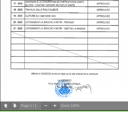
Page
1
/
1
Zoom
100%