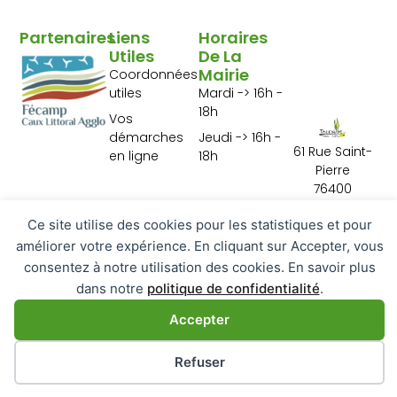
Partenaires
Liens
Horaires
Utiles
De La
Mairie
Coordonnées
utiles
Mardi -> 16h -
18h
Vos
démarches
Jeudi -> 16h -
61 Rue Saint-
en ligne
18h
Pierre
76400
Tourville les Ifs
Ce site utilise des cookies pour les statistiques et pour
02 35 29 10 01
Contactez-
améliorer votre expérience. En cliquant sur Accepter, vous
nous
consentez à notre utilisation des cookies. En savoir plus
dans notre
politique de confidentialité
.
Accepter
Préférences des cookies
Refuser
Tourville Les ifs - 2026
Mentions légales
Conception JEFF MICRO SERVICES