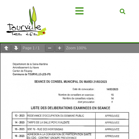
Page
1
/
1
Zoom
100%