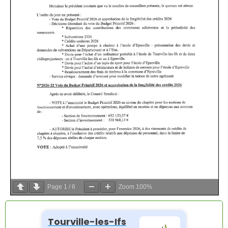
Page
1
/
6
Zoom
100%