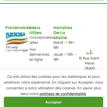
Partenaires
Liens
Horaires
Utiles
De La
Mairie
Coordonnées
utiles
Mardi -> 16h -
18h
Vos
démarches
Jeudi -> 16h -
61 Rue Saint-
en ligne
18h
Pierre
76400
Tourville les Ifs
Ce site utilise des cookies pour les statistiques et pour
02 35 29 10 01
améliorer votre expérience. En cliquant sur Accepter, vous
Contactez-
consentez à notre utilisation des cookies. En savoir plus
nous
dans notre
politique de confidentialité
.
Accepter