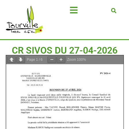
CR SIVOS DU 27-04-2026
Page
1
/
6
Zoom
100%