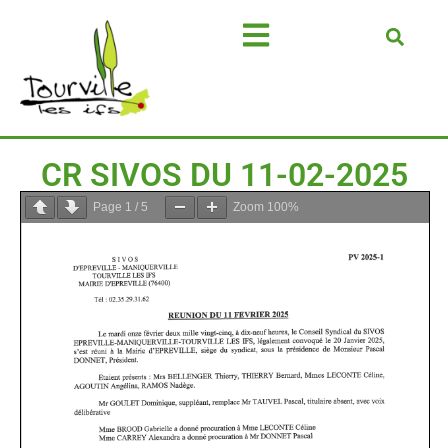
CR SIVOS DU 11-02-2025
Page
1
/
5
Zoom
100%