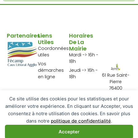
Partenaires
Liens
Horaires
Utiles
De La
Mairie
Coordonnées
utiles
Mardi -> 16h -
18h
Vos
démarches
Jeudi -> 16h -
61 Rue Saint-
en ligne
18h
Pierre
76400
Tourville les Ifs
Ce site utilise des cookies pour les statistiques et pour
02 35 29 10 01
améliorer votre expérience. En cliquant sur Accepter, vous
Contactez-
consentez à notre utilisation des cookies. En savoir plus
nous
dans notre
politique de confidentialité
.
Accepter