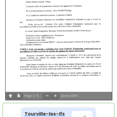
Page
1
/
5
Zoom
100%