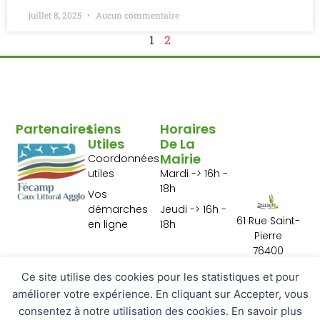
juillet 8, 2025
Aucun commentaire
1
2
Partenaires
Liens
Horaires
Utiles
De La
Mairie
Coordonnées
utiles
Mardi -> 16h -
18h
Vos
démarches
Jeudi -> 16h -
61 Rue Saint-
en ligne
18h
Pierre
76400
Tourville les Ifs
Ce site utilise des cookies pour les statistiques et pour
02 35 29 10 01
améliorer votre expérience. En cliquant sur Accepter, vous
Contactez-
nous
consentez à notre utilisation des cookies. En savoir plus