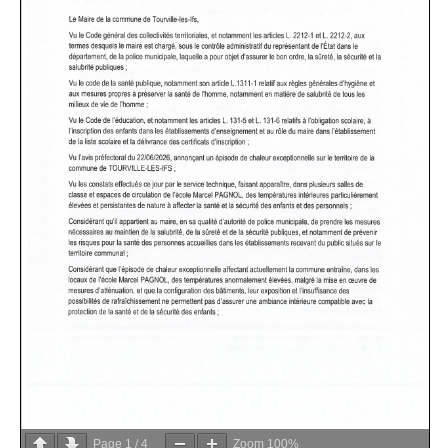
Page
1
/
4
Zoom
100%