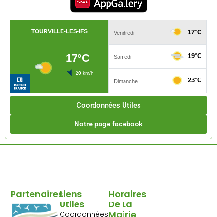
Coordonnées Utiles
Notre page facebook
Partenaires
Liens
Horaires
Utiles
De La
Mairie
Coordonnées