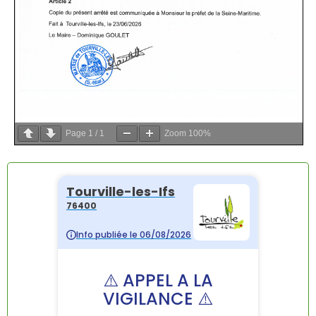
Page
1
/
1
Zoom
100%